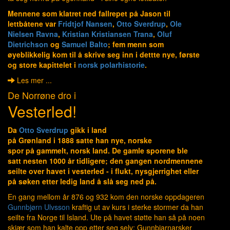
Mennene som klatret ned fallrepet på Jason til
lettbåtene var
Fridtjof Nansen
,
Otto Sverdrup
,
Ole
Nielsen Ravna
,
Kristian Kristiansen Trana
,
Oluf
Dietrichson
og
Samuel Balto
; fem menn som
øyeblikkelig kom til å skrive seg inn i dettte nye, første
og store kapittelet i
norsk polarhistorie
.
Les mer ...
De Norrøne dro i
Vesterled!
Da
Otto Sverdrup
gikk i land
på Grønland i 1888 satte han nye, norske
spor på gammelt, norsk land. De gamle sporene ble
satt nesten 1000 år tidligere; den gangen nordmennene
seilte over havet i vesterled - i flukt, nysgjerrighet eller
på søken etter ledig land å slå seg ned på.
En gang mellom år 876 og 932 kom den norske oppdageren
Gunnbjørn Ulvsson
kraftig ut av kurs i sterke stormer da han
seilte fra Norge til Island. Ute på havet støtte han så på noen
skjær som han kalte opp etter seg selv: Gunnbjarnarsker