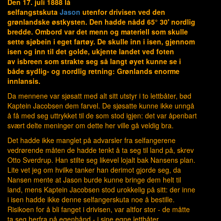
Den 17. juli 1888 lå
selfangstskuta
Jason
utenfor drivisen ved den
grønlandske østkysten. Den hadde nådd 65° 30' nordlig
bredde. Ombord var det menn og materiell som skulle
sette sjøbein i eget fartøy. De skulle inn i isen, gjennom
isen og inn til det golde, ukjente landet ved foten
av isbreen som strakte seg så langt øyet kunne se i
både sydlig- og nordlig retning: Grønlands enorme
innlansis.
Da mennene var sjøsatt med alt sitt utstyr i to lettbåter, bød
Kaptein Jacobsen dem farvel. De sjøsatte kunne ikke unngå
å få med seg uttrykket til de som stod igjen: det var åpenbart
svært delte meninger om dette her ville gå veldig bra.
Det hadde ikke manglet på advarsler fra selfangerene
vedrørende måten de hadde tenkt å ta seg til land på, skrev
Otto Sverdrup. Han stilte seg likevel lojalt bak Nansens plan.
Lite vet jeg om hvilke tanker han derimot gjorde seg, da
Nansen mente at Jason burde kunne bringe dem helt til
land, mens Kaptein Jacobsen stod urokkelig på sitt: der inne
i isen hadde ikke denne selfangerskuta noe å bestille.
Risikoen for å bli fanget i drivisen, var altfor stor - de måtte
ta seg herfra på egenhånd - i sine egne lettbåter.