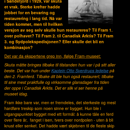
i Sandefjord i 1929, var skuta
et vrak. Sterke krefter hadde
jobbet for en bevaring og
restaurering i lang tid. Nå var
tiden kommet, men til hvilken
versjon av seg selv skulle hun restaureres? Til Fram 1.
over polhavet? Til Fram 2. til Canadisk Arktis? Til Fram
3. og Sydpolekspedisjonen? Eller skulle det bli en
kombinasjon?
Det var da ekspertene grep inn, ifølge Fram-museet:
Skuta måtte bringes tilbake til tilstanden hun var i på sitt aller
beste. Det var hun under
Kaptein Otto Sverdrups ledelse
på
den 2. Framferd. Tilbake dit ble hun også restaurert; tilbake
til sine mest praktfulle og virksomme glansdager fra tiden
der oppe i Canadisk Arktis. Det er slik vi ser henne på
museet idag.
Fram ikke bare var, men er fremdeles, det sterkeste og mest
hardføre treskip som noen sinne er bygget. Hun ble i
utgangspunktet bygget med ett formål: å kunne tåle en ferd
over flere år, fanget i isen, tvers over nordpolen - uten å bli
knust eller senket. Det hadde vært skjebnen til de fleste skip