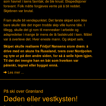
som havnet i isens favntak; de ble knust. Ekspedisjoner
forsvant. Folk måtte forgjeves vente på å bli reddet.
Skjebnen var brutal.
Fram skulle bli vendepunktet. Det første skipet som ikke
bare skulle tåle det ingen trodde skip ville kunne tåle. I
tillegg, skulle det gi rom til mennesker i arbeide og
adspredelse i mange år mens de lå fastskrudd i isen. Målet
var å overleve det. Hver eneste mann. Og skipet selv.
Skipet skulle realisere Fridjof Nansens store drøm: å
drive med en skute fra Russland, tvers over Nordpolen
og tyte ut på den andre siden, for så å seile hjem igjen.
Til det det trengte han en båt som hverken var
påtenkt, tegnet eller bygget ennå.
Les mer ...
På ski over Grønland
Døden eller vestkysten!