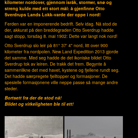
kilometer nordover, gjennom isråk, stormer, snø og
streng kulde med ett stort mål: å gjenfinne Otto
Sverdrups Lands Lokk-varde der oppe i nord!
Ferden var en imponerende bedrift. Selv idag. Nå stod de
der, akkurat på den breddegraden Otto Sverdrup hadde
sagt stopp, torsdag 8. mai 1902: Dette var langt nok nord!
Otto Sverdrup slo leir på 81° 37' 4" nord, litt over 900
kilometer fra nordpolen. New Land Expedition 2013 gjorde
det samme. Med seg hadde de det ikoniske bildet Otto
Sverdrup tok av leiren. De trakk det frem. Begynte å
sammenlikne det med havet, kystene og fjellene rundt seg.
Det hadde særpregete fjelltopper og formasjoner. De
spesielle formasjonene ville neppe passe så mange andre
steder.
Bortsett fra der de stod nå!
Bildet og virkeligheten ble til ett!