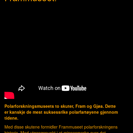
Polarforskningsmuseets to skuter, Fram og Gjøa. Dette
er kanskje de mest suksessrike polarfartøyene gjennom
tidene.
Med disse skutene formidler Frammuseet polarforskningens
historie. Med utgangspunkt i et minnesmerke over det