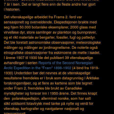
7 år i isen. Det er langt flere enn de fleste andre har gjort
i historien.
Det vitenskapelige arbeidet fra Frams 2. ferd var
sensasjonelt og overveldende. Ekspedisjonen brakte med
seg hjem 50.000 botaniske eksemplarer, 2000 glass med
virvelløse dyr, store samlinger av plankton og bunnprøver,
og et rikt materiale av bergarter, fossiler, fugl og pattedyr.
Det ble foretatt astronomiske observasjoner, meteorologiske
målinger og målinger av jordmagnetisme. De noterte også
etnografiske observasjoner fra eskimoene de møtte i isødet.
I årene 1907 til 1930 ble det publisert 39 vitenskapelige
avhandlinger i serien
Reports of the Second Norwegian
Arctic Expedition in the "Fram" 1898-1902
(4 bind fra 1919-
1930) Undertiden bør det nevnes at de vitenskapelige
resultatene fremdeles er i bruk som datagrunnlag i Arktiske
forskningsmiljøer, og at flere av kartene som ble tegnet
under Fram 2, fremdeles ble brukt av Canadiske
myndigheter og forsvar inn i 1950-årene. Det finnes knapt
den polarekspedisjon, allerminst norske, som har satt
slikt voldsomt fotavtrykk med tanke på nytte og verdi for
vitenskap, kartografer og navigatører nasjonalt og
internasjonalt.