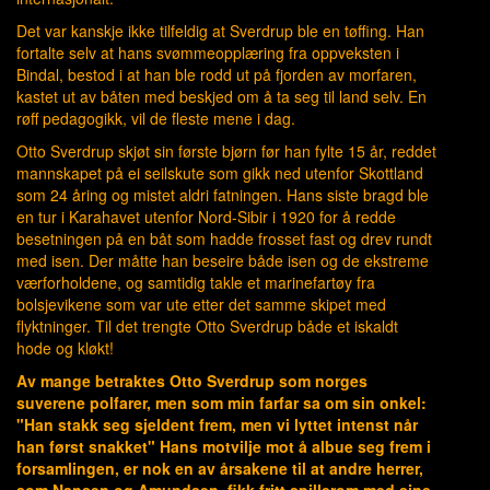
Det var kanskje ikke tilfeldig at Sverdrup ble en tøffing. Han
fortalte selv at hans svømmeopplæring fra oppveksten i
Bindal, bestod i at han ble rodd ut på fjorden av morfaren,
kastet ut av båten med beskjed om å ta seg til land selv. En
røff pedagogikk, vil de fleste mene i dag.
Otto Sverdrup skjøt sin første bjørn før han fylte 15 år, reddet
mannskapet på ei seilskute som gikk ned utenfor Skottland
som 24 åring og mistet aldri fatningen. Hans siste bragd ble
en tur i Karahavet utenfor Nord-Sibir i 1920 for å redde
besetningen på en båt som hadde frosset fast og drev rundt
med isen. Der måtte han beseire både isen og de ekstreme
værforholdene, og samtidig takle et marinefartøy fra
bolsjevikene som var ute etter det samme skipet med
flyktninger. Til det trengte Otto Sverdrup både et iskaldt
hode og kløkt!
Av mange betraktes Otto Sverdrup som norges
suverene polfarer, men som min farfar sa om sin onkel:
"Han stakk seg sjeldent frem, men vi lyttet intenst når
han først snakket" Hans motvilje mot å albue seg frem i
forsamlingen, er nok en av årsakene til at andre herrer,
som Nansen og Amundsen, fikk fritt spillerom med sine