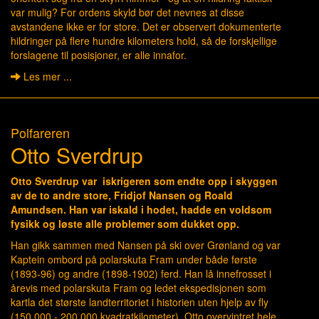
var mulig? For ordens skyld bør det nevnes at disse
avstandene ikke er for store. Det er observert dokumenterte
hildringer på flere hundre kilometers hold, så de forskjellige
forslagene til posisjoner, er alle innafor.
Les mer ...
Polfareren
Otto Sverdrup
Otto Sverdrup var iskrigeren som endte opp i skyggen
av de to andre store, Fridjof Nansen og Roald
Amundsen. Han var iskald i hodet, hadde en voldsom
fysikk og løste alle problemer som dukket opp.
Han gikk sammen med Nansen på ski over Grønland og var
Kaptein ombord på polarskuta Fram under både første
(1893-96) og andre (1898-1902) ferd. Han lå innefrosset i
årevis med polarskuta Fram og ledet ekspedisjonen som
kartla det største landterritoriet i historien uten hjelp av fly
(150.000 - 200.000 kvadratkilometer). Otto overvintret hele