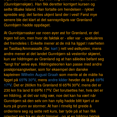
(Gunnbjørnskjær). Han fikk deretter korrigert kursen og
seilte tilbake Island. Han fortalte om hendelsen - ryktet
spredde seg; det fantes ukjent land der i vest! Først mye
senere ble det klart at det sannsynligvis var Grønland
Gunnbjørn hadde oppdaget.
At Gunnbjarnasker var noen øyer øst for Grønland, er det
ingen tvil om, men hvor de faktisk er - eller var - spekuleres
det fremdeles i. Enkelte mener at de må ha ligget i nærheten
av Tasiilaq/Ammassalik (Se:
kart
) rett ved østkysten, mens
andre mener at det landet Gunnbjørn så vestenfor skjæret,
kun var hildringen av Grønland og at han således befant seg
"langt fra" selve øya. Hildringsteorien kan passe med andre
posisjonsangivelser, som for eksempel den danske
kapteinen
Wilhelm August Graah
som mente at de måtte ha
ligget på
65ºN 30ºV
, mens
andre kilder
hevder de lå på
69ºN
17ºV
. Det er 260km fra Grønland til 65ºN 30ºV, mens det er
230 km fra land til 69ºN 17ºV. Det forutsettes her, hvis det er
en hildring, at det var rolig vær, noe det kan ha vært når
Gunnbjørn så den selv om han nylig hadde blitt kjørt ut av
kurs på grunn av stormer. At han i rimelig tid greide å
ordientere seg og sette rett kurs, bør tyde på at han fikk
orientert seg fra en skyfri himmel - og at en hildring faktisk